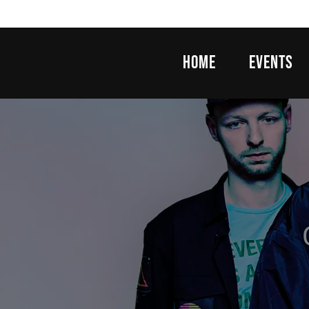
Ga
naar
de
HOME
EVENTS
inhoud