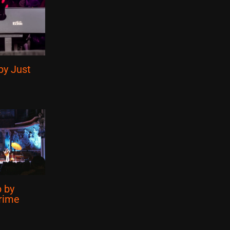
by Just
 by
Crime