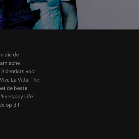
en die de
ynamische
 Scientists voor
 Viva La Vida, The
met de beste
Everyday Life’.
ds op dit