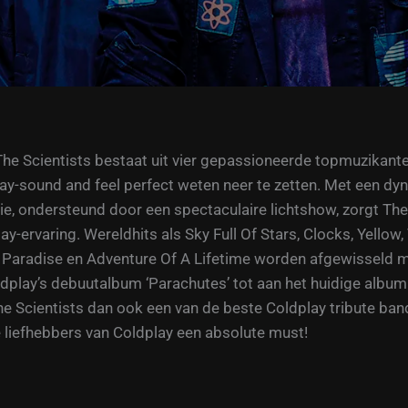
The Scientists bestaat uit vier gepassioneerde topmuzikant
lay-sound and feel perfect weten neer te zetten. Met een d
e, ondersteund door een spectaculaire lichtshow, zorgt The
y-ervaring. Wereldhits als Sky Full Of Stars, Clocks, Yellow,
u, Paradise en Adventure Of A Lifetime worden afgewisseld 
lay’s debuutalbum ‘Parachutes’ tot aan het huidige album ‘
he Scientists dan ook een van de beste Coldplay tribute ban
liefhebbers van Coldplay een absolute must!