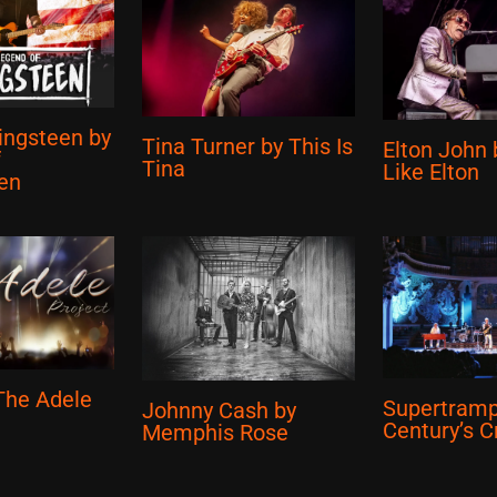
ingsteen by
Tina Turner by This Is
Elton John 
f
Tina
Like Elton
en
The Adele
Supertramp
Johnny Cash by
Century’s 
Memphis Rose